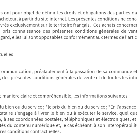
 ont pour objet de définir les droits et obligations des parties da
cheteur, à partir du site internet. Les présentes conditions ne con
ivrés exclusivement sur le territoire français. Ces achats concerne
ir pris connaissance des présentes conditions générales de vent
ard, elles lui sont opposables conformément aux termes de l'articl
tuelles
u communication, préalablement à la passation de sa commande et 
 des présentes conditions générales de vente et de toutes les inform
e manière claire et compréhensible, les informations suivantes :
du bien ou du service ; *le prix du bien ou du service ; *En l'absen
tataire s'engage à livrer le bien ou à exécuter le service, quel qu
re, à ses coordonnées postales, téléphoniques et électroniques, et à
ités du contenu numérique et, le cas échéant, à son interopérabilité
res conditions contractuelles.