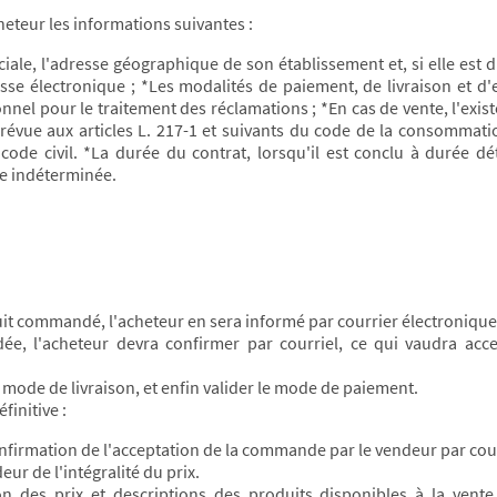
eteur les informations suivantes :
e, l'adresse géographique de son établissement et, si elle est dif
e électronique ; *Les modalités de paiement, de livraison et d'e
nnel pour le traitement des réclamations ; *En cas de vente, l'exist
prévue aux articles L. 217-1 et suivants du code de la consommatio
 code civil. *La durée du contrat, lorsqu'il est conclu à durée d
ée indéterminée.
uit commandé, l'acheteur en sera informé par courrier électronique
e, l'acheteur devra confirmer par courriel, ce qui vaudra acc
le mode de livraison, et enfin valider le mode de paiement.
initive :
confirmation de l'acceptation de la commande par le vendeur par cou
ur de l'intégralité du prix.
 des prix et descriptions des produits disponibles à la vente.