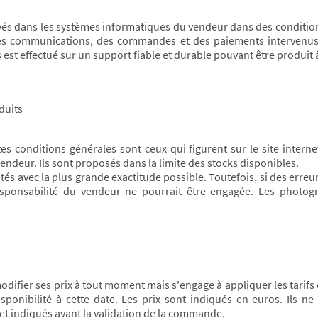
rvés dans les systèmes informatiques du vendeur dans des condition
s communications, des commandes et des paiements intervenus en
st effectué sur un support fiable et durable pouvant être produit à
duits
tes conditions générales sont ceux qui figurent sur le site intern
ndeur. Ils sont proposés dans la limite des stocks disponibles.
ntés avec la plus grande exactitude possible. Toutefois, si des erre
responsabilité du vendeur ne pourrait être engagée. Les photog
modifier ses prix à tout moment mais s'engage à appliquer les tari
ponibilité à cette date. Les prix sont indiqués en euros. Ils ne
 et indiqués avant la validation de la commande.